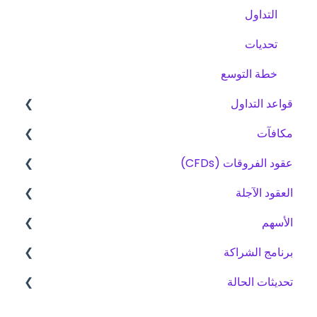
التداول
تحديات
خطة التوسع
قواعد التداول
مكافآت
القواعد الأساسية لتداول العقود مقابل الفروقات
(CFD)، العقود الآجلة والأسهم
الرسوم
عقود الفروقات (CFDs)
العقود مقابل الفروقات
المنتجات
العقود الآجلة
طرق المكافآت
العقود الآجلة
الأسهم
تداول
خطة التدرج
الأسهم
التحديات
التحديات
التحديات
برنامج الشراكة
المنصات
تحديثات الحالة
المدفوعات
التداول - بيانات السوق
المنصات
عقد الفروقات
انضم كمسوّق بالعمولة