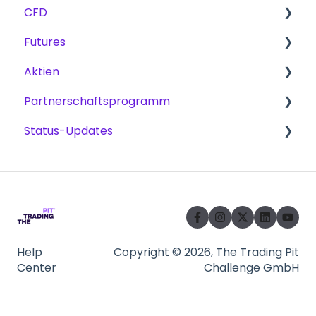
CFD
Herausforderungen
Gebühren
Futures
Skalierungsplan
Prämienmethoden
Produkte
Aktien
Trading
Skalierungsplan
Partnerschaftsprogramm
Herausforderungen
Challenges
Herausforderungen
Status-Updates
Plattformen
Handel – Marktdaten
Auszahlungen
Plattformen
Partner werden
CFD
NinjaTrader
Futures
Tradovate
Quantower
Help
Copyright © 2026, The Trading Pit
Center
Challenge GmbH
ATAS
Rithmic - R/Trader Pro