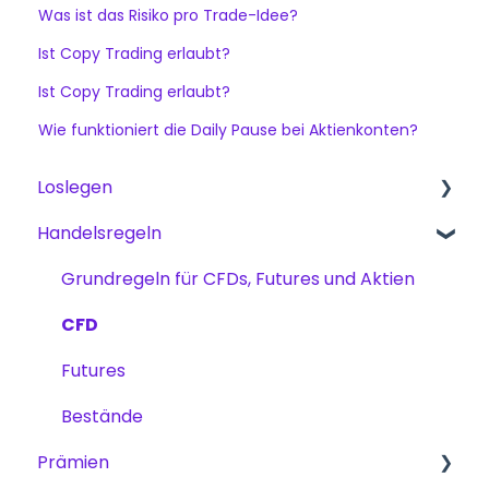
Was ist das Risiko pro Trade-Idee?
Ist Copy Trading erlaubt?
Ist Copy Trading erlaubt?
Wie funktioniert die Daily Pause bei Aktienkonten?
Loslegen
Handelsregeln
Loslegen
The Trading Pit – Wer wir sind
Grundregeln für CFDs, Futures und Aktien
Einkäufe
CFD
Produkte
Futures
Kontoverifizierung
Bestände
Prämien
Trading