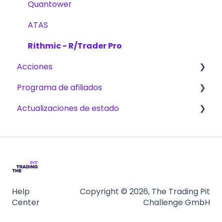
Quantower
ATAS
Rithmic - R/Trader Pro
Acciones
Programa de afiliados
Desafíos
Actualizaciones de estado
Pagos
Conviértete en afiliado
CFD
Futuros
Help
Copyright © 2026, The Trading Pit
Center
Challenge GmbH