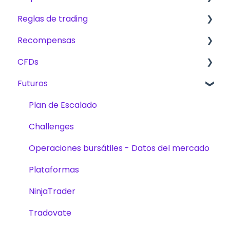
Reglas de trading
Primeros pasos
Recompensas
The Trading Pit – Quiénes somos
Reglas básicas para CFD, Futuros y Acciones
CFDs
Compras
CFD
Comisiones
Futuros
Productos
Futuros
Métodos de recompensas
Productos
Verificación de cuenta
Acciones
Trading
Plan de Escalado
Trading
Desafíos
Challenges
Desafíos
Plataformas
Operaciones bursátiles - Datos del mercado
Plan de Escalado
Plataformas
NinjaTrader
Tradovate