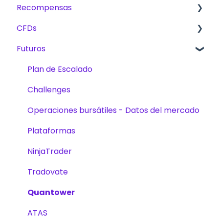
Recompensas
The Trading Pit – Quiénes somos
Reglas básicas para CFD, Futuros y Acciones
CFDs
Compras
CFD
Comisiones
Futuros
Productos
Futuros
Métodos de recompensas
Productos
Verificación de cuenta
Acciones
Trading
Plan de Escalado
Trading
Desafíos
Challenges
Desafíos
Plataformas
Operaciones bursátiles - Datos del mercado
Plan de Escalado
Plataformas
NinjaTrader
Tradovate
Quantower
ATAS