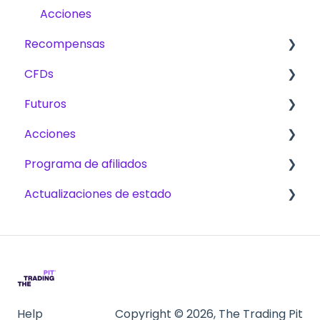
Verificación de cuenta
Acciones
Recompensas
Trading
CFDs
Desafíos
Comisiones
Futuros
Plan de Escalado
Métodos de recompensas
Productos
Acciones
Trading
Plan de Escalado
Programa de afiliados
Desafíos
Challenges
Desafíos
Actualizaciones de estado
Plataformas
Operaciones bursátiles - Datos del mercado
Pagos
Plataformas
Conviértete en afiliado
CFD
NinjaTrader
Futuros
Tradovate
Quantower
Help
Copyright © 2026, The Trading Pit