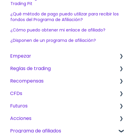
Trading Pit
¿Qué método de pago puedo utilizar para recibir los
fondos del Programa de Afiliación?
¿Cómo puedo obtener mi enlace de afiliado?
¿Disponen de un programa de afiliación?
Empezar
Reglas de trading
Primeros pasos
Recompensas
The Trading Pit – Quiénes somos
Reglas básicas para CFD, Futuros y Acciones
CFDs
Compras
CFD
Comisiones
Futuros
Productos
Futuros
Métodos de recompensas
Productos
Acciones
Verificación de cuenta
Acciones
Trading
Plan de Escalado
Programa de afiliados
Trading
Desafíos
Challenges
Desafíos