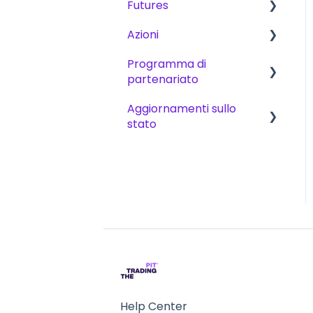
Futures
Piano di Scalabilità
Azioni
Piano di Scalabilità
Programma di
Challenges
Sfide
partenariato
Trading - Dati di
Aggiornamenti sullo
mercato
Pagamenti
stato
Piattaforme
Diventa un affiliato
CFD
NinjaTrader
Futures
Tradovate
Quantower
ATAS
Rithmic - R/Trader Pro
Help Center