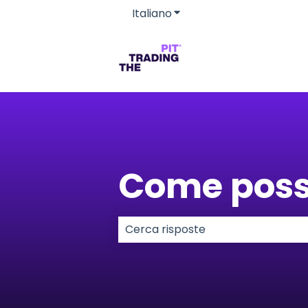
Italiano
Mostra sottomenu per le 
Come poss
Non sono presenti suggerimenti p