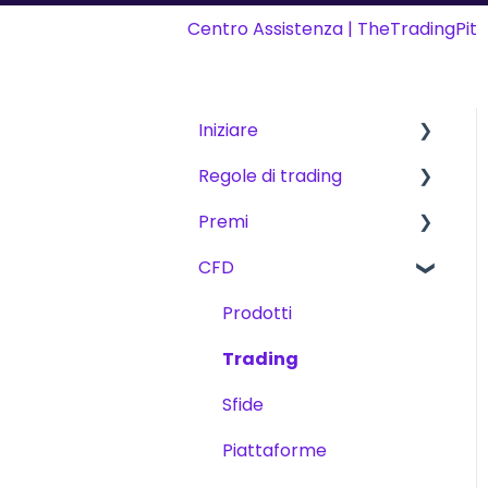
Centro Assistenza | TheTradingPit
Iniziare
Regole di trading
Iniziare
Premi
The Trading Pit – Chi
Regole di base per CFD,
siamo
Futures e Azioni
CFD
Commissioni
Acquisti
CFD
Metodi di premi
Prodotti
Prodotti
Futures
Trading
Verifica dell'account
Le scorte
Sfide
Trading
Piattaforme
Sfide