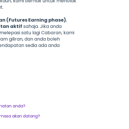
akaun, kami berhak untuk menolak
t.
n (Futures Earning phase)
,
tan aktif
sahaja. Jika anda
elepasi satu lagi Cabaran, kami
m giliran, dan anda boleh
Pendapatan sedia ada anda
matan anda?
 masa akan datang?