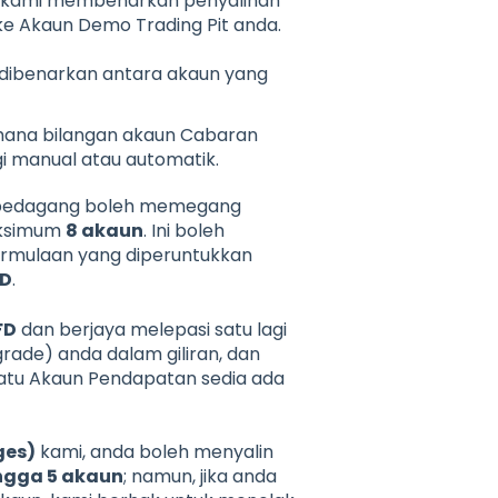
wa kami membenarkan penyalinan
 ke Akaun Demo Trading Pit anda.
dibenarkan antara akaun yang
ana bilangan akaun Cabaran
i manual atau automatik.
 pedagang boleh memegang
aksimum
8 akaun
. Ini boleh
ermulaan yang diperuntukkan
SD
.
FD
dan berjaya melepasi satu lagi
ade) anda dalam giliran, dan
atu Akaun Pendapatan sedia ada
ges)
kami, anda boleh menyalin
ngga 5 akaun
; namun, jika anda