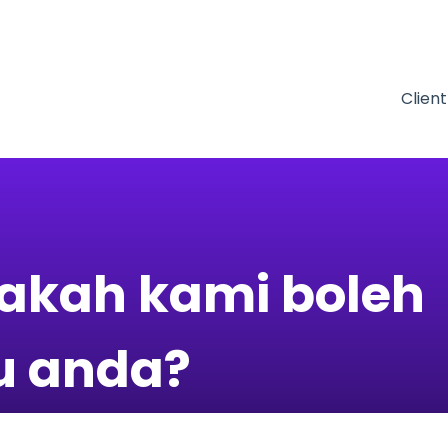
nu untuk terjemahan
Clien
kah kami boleh
 anda?