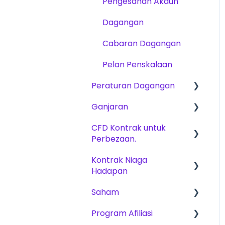
Pengesahan Akaun
Dagangan
Cabaran Dagangan
Pelan Penskalaan
Peraturan Dagangan
Ganjaran
Peraturan Asas untuk
CFD, Niaga Hadapan &
CFD Kontrak untuk
Yuran
Saham
Perbezaan.
Kaedah ganjaran
CFD
Kontrak Niaga
Produk Dagangan
Hadapan
Niaga hadapan
Cabaran Dagangan
Saham
Stok
Pelan Penskalaan
Platforms
Program Afiliasi
Cabaran Dagangan
Cabaran Dagangan