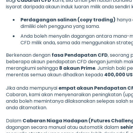
Bagi
Cabaran CFD
kami, sila ambil perhatian baha
isyarat daripada akaun induk luaran milik anda sendiri
Perdagangan salinan (copy trading)
hanya 
dimiliki oleh pengguna yang sama.
Anda boleh menyalin dagangan antara mana-m
CFD milik anda, sama ada menggunakan strateg
Berkenaan dengan
fasa Pendapatan CFD
, seorang
beberapa akaun pendapatan CFD dengan jumlah m
merangkumi sehingga
8 akaun Prime
. Jumlah baki p
merentas semua akaun dihadkan kepada
400,000 U
Jika anda mempunyai
empat akaun Pendapatan C
Cabaran, kami akan menyenaraikan peningkatan (upgr
anda boleh memintanya dilaksanakan selepas salah s
anda ditamatkan.
Dalam
Cabaran Niaga Hadapan (Futures Challen
dagangan secara manual atau automatik dalam
sehi