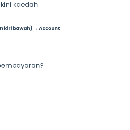
kini kaedah
an kiri bawah) → Account
 pembayaran?