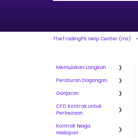
Tiada cadangan kerana medan 
TheTradingPit Help Center (ms)
Memulakan Langkah
Peraturan Dagangan
Cara Bermula
Ganjaran
The Trading Pit –
Peraturan Asas untuk
Mengenai Kami
CFD, Niaga Hadapan &
CFD Kontrak untuk
Yuran
Saham
Perbezaan.
Pembelian Akaun
Kaedah ganjaran
CFD
Kontrak Niaga
Produk Dagangan
Produk Dagangan
Hadapan
Niaga hadapan