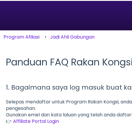
carian adalah kosong.
Program Afiliasi
Jadi Ahli Gabungan
Panduan FAQ Rakan Kongsi 
1. Bagaimana saya log masuk buat ka
Selepas mendaftar untuk Program Rakan Kongsi, and
pengesahan.
Gunakan emel dan kata laluan yang telah anda daftark
👉
Affiliate Portal Login