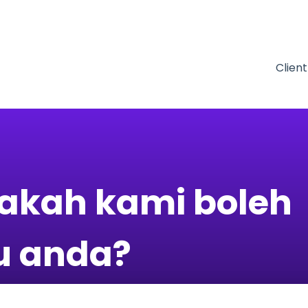
nu untuk terjemahan
Clien
kah kami boleh
 anda?