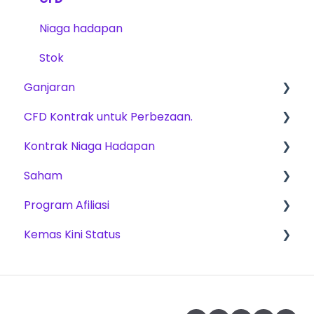
Produk Dagangan
Niaga hadapan
Pengesahan Akaun
Stok
Dagangan
Ganjaran
Cabaran Dagangan
CFD Kontrak untuk Perbezaan.
Yuran
Pelan Penskalaan
Kontrak Niaga Hadapan
Kaedah ganjaran
Produk Dagangan
Saham
Cabaran Dagangan
Pelan Penskalaan
Program Afiliasi
Platforms
Cabaran Dagangan
Cabaran Dagangan
Kemas Kini Status
Dagangan – Data Pasaran
Pembayaran Keuntungan
Platforms
Jadi Ahli Gabungan
CFD
NinjaTrader
Kontrak Niaga Hadapan