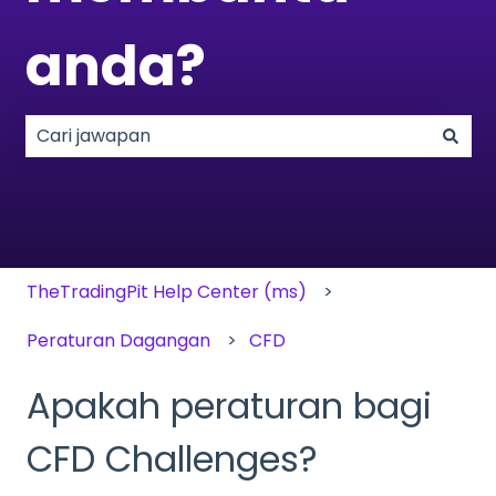
anda?
Tiada cadangan kerana medan carian adalah k
TheTradingPit Help Center (ms)
Peraturan Dagangan
CFD
Apakah peraturan bagi
CFD Challenges?