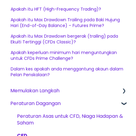
Apakah itu HFT (High-Frequency Trading)?
Apakah itu Max Drawdown Trailing pada Baki Hujung
Hari (End-of-Day Balance) – Futures Prime?
Apakah itu Max Drawdown bergerak (trailing) pada
Ekuiti Tertinggi (CFDs Classic)?
Apakah keperluan minimum hari menguntungkan
untuk CFDs Prime Challenge?
Dalam kes apakah anda menggantung akaun dalam
Pelan Penskalaan?
Memulakan Langkah
Peraturan Dagangan
Cara Bermula
The Trading Pit – Mengenai Kami
Peraturan Asas untuk CFD, Niaga Hadapan &
Saham
Pembelian Akaun
CFD