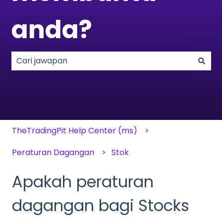
anda?
Tiada cadangan kerana medan carian adalah k
TheTradingPit Help Center (ms)
Peraturan Dagangan
Stok
Apakah peraturan
dagangan bagi Stocks