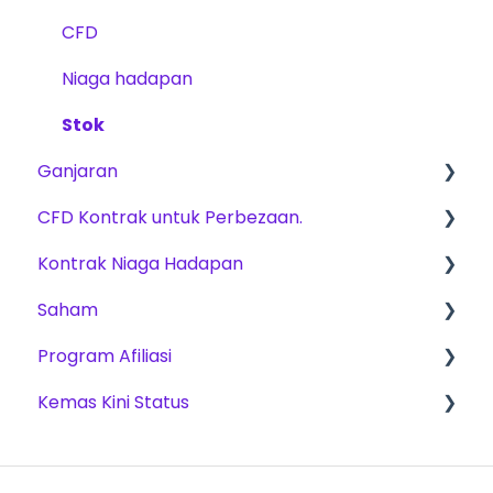
Pembelian Akaun
CFD
Produk Dagangan
Niaga hadapan
Pengesahan Akaun
Stok
Dagangan
Ganjaran
Cabaran Dagangan
CFD Kontrak untuk Perbezaan.
Yuran
Pelan Penskalaan
Kontrak Niaga Hadapan
Kaedah ganjaran
Produk Dagangan
Saham
Cabaran Dagangan
Pelan Penskalaan
Program Afiliasi
Platforms
Cabaran Dagangan
Cabaran Dagangan
Kemas Kini Status
Dagangan – Data Pasaran
Pembayaran Keuntungan
Platforms
Jadi Ahli Gabungan
CFD