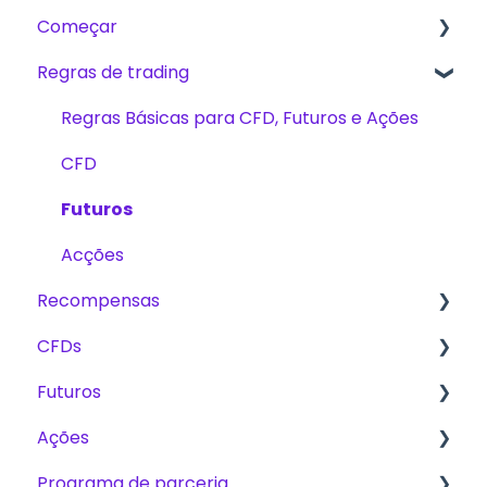
Começar
Regras de trading
Começando
The Trading Pit – Quem somos nós
Regras Básicas para CFD, Futuros e Ações
Compras
CFD
Produtos
Futuros
Verificação de conta
Acções
Recompensas
Trading
CFDs
Desafios
Taxas
Futuros
Plano de Escalonamento
Métodos de recompensas
Produtos
Ações
Trading
Plano de Escalonamento or Plano de
Crescimento
Programa de parceria
Desafios
Desafios