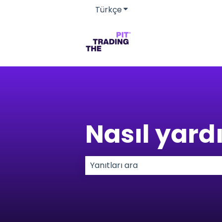
Türkçe
Tercümeler için alt menü
Nasıl yardı
Arama alanı boş olduğundan he