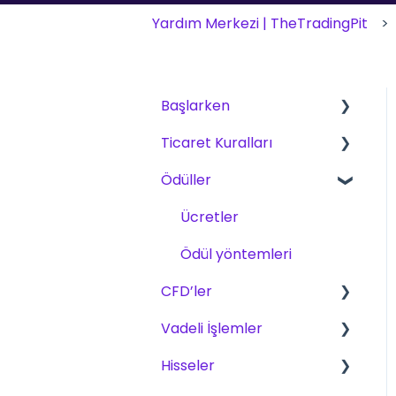
Yardım Merkezi | TheTradingPit
Başlarken
Ticaret Kuralları
Başlarken
Ödüller
The Trading Pit – Biz
CFD, Vadeli İşlemler ve
kimiz
Hisseler için Temel
Ücretler
Kurallar
Satın alımlar
Ödül yöntemleri
CFD
Ürünler
CFD’ler
Vadeli İşlemler
Hesap Doğrulama
Vadeli İşlemler
Ürünler
الأسهم
Ticaret
Hisseler
Alım satım
Ölçekleme Planı
Zorluklar