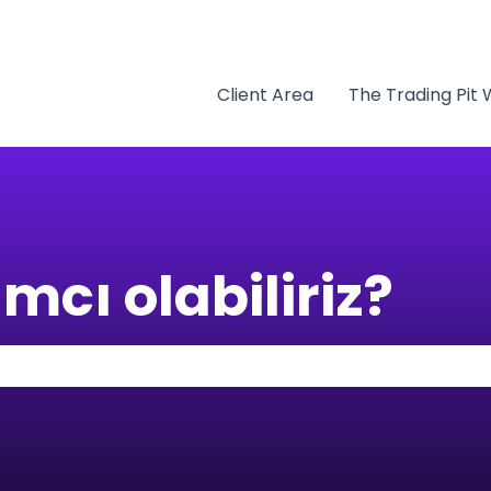
yü göster
Client Area
The Trading Pit
mcı olabiliriz?
rhangi bir öneri bulunmamaktadır.