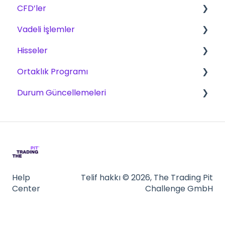
CFD’ler
Ücretler
CFD
Vadeli İşlemler
Ödül yöntemleri
Ürünler
Vadeli İşlemler
Hisseler
Alım satım
Ölçekleme Planı
الأسهم
Ortaklık Programı
Zorluklar
zorluklar
Zorluklar
Durum Güncellemeleri
Platformlar
Ticaret - Piyasa Verileri
Ödemeler
Platformlar
Ortak olun
CFD
NinjaTrader
Vadeli işlemler
Tradovate
Quantower
Help
Telif hakkı © 2026, The Trading Pit
Center
Challenge GmbH
ATAS
Rithmic - R/Trader Pro