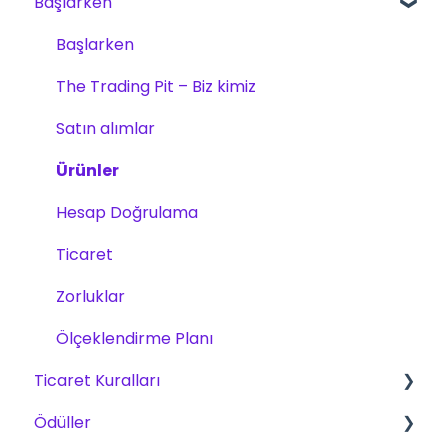
Başlarken
Başlarken
The Trading Pit – Biz kimiz
Satın alımlar
Ürünler
Hesap Doğrulama
Ticaret
Zorluklar
Ölçeklendirme Planı
Ticaret Kuralları
Ödüller
CFD, Vadeli İşlemler ve Hisseler için Temel
Kurallar