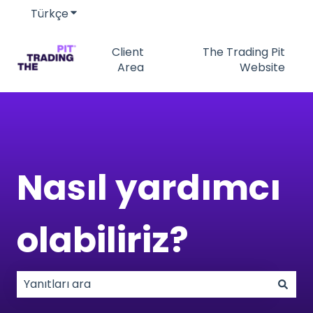
Türkçe
Tercümeler için alt menüyü göster
Client
The Trading Pit
Area
Website
Nasıl yardımcı
olabiliriz?
Arama alanı boş olduğundan herhangi bir öneri