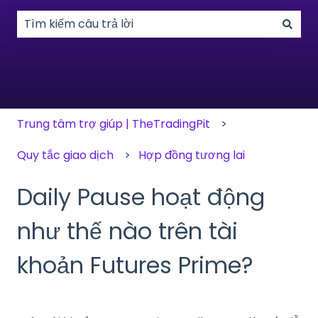
Không có đề xuất nào vì trường tìm kiếm bị trống.
Trung tâm trợ giúp | TheTradingPit
Quy tắc giao dịch
Hợp đồng tương lai
Daily Pause hoạt động
như thế nào trên tài
khoản Futures Prime?