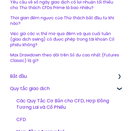
Yêu cầu về số ngày giao dịch có lợi nhuận tối thiểu
cho Thử thách CFDs Prime là bao nhiêu?
Thời gian đếm ngược của Thử thách bắt đầu từ khi
nào?
Việc giữ các vị thế mở qua đêm và qua cuối tuần
(giao dịch swing) có được phép trong tài khoản Cổ
phiếu không?
Max Drawdown theo dõi trên Số dư cao nhất (Futures
Classic) là gì?
Bắt đầu
Quy tắc giao dịch
Bắt đầu
The Trading Pit – Chúng tôi là ai
Các Quy Tắc Cơ Bản cho CFD, Hợp Đồng
Tương Lai và Cổ Phiếu
Mua hàng
CFD
Sản phẩm