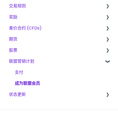
交易规则
入门指南
奖励
The Trading Pit – 我们是谁
差价合约、期货与股票的基本规则
差价合约 (CFDs)
采购
CFD
费用
期货
产品
期貨
奖励方法
产品
股票
账户验证
股票
交易
扩容计划
联盟营销计划
交易
挑战
挑战
挑战
挑战
平台
交易
支付
扩展计划
平台
成为联盟会员
状态更新
NinjaTrader
Tradovate
CFD
Quantower
期货