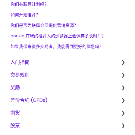
你们有联营计划吗？
如何开始推荐？
你们是否为联属会员提供营销资源？
cookie 在我的推荐人的浏览器上会保存多长时间？
如果我带来很多交易者，我能得到更好的优惠吗？
入门指南
交易规则
入门指南
奖励
The Trading Pit – 我们是谁
差价合约、期货与股票的基本规则
差价合约 (CFDs)
采购
CFD
费用
期货
产品
期貨
奖励方法
产品
股票
账户验证
股票
交易
扩容计划