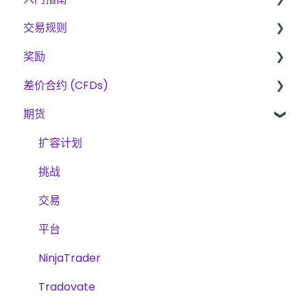
交易规则
入门指南
奖励
The Trading Pit – 我们是谁
差价合约、期货与股票的基本规则
差价合约 (CFDs)
采购
CFD
费用
期货
产品
期貨
奖励方法
产品
账户验证
股票
交易
扩容计划
交易
挑战
挑战
挑战
平台
交易
扩展计划
平台
NinjaTrader
Tradovate