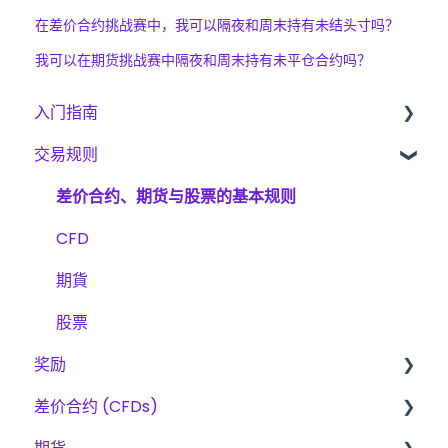
在差价合约挑战赛中，我可以隔夜和周末持有未结头寸吗？
我可以在期货挑战赛中隔夜和周末持有未平仓合约吗？
入门指南
交易规则
入门指南
The Trading Pit – 我们是谁
差价合约、期货与股票的基本规则
采购
CFD
产品
期貨
账户验证
股票
奖励
交易
差价合约 (CFDs)
挑战
费用