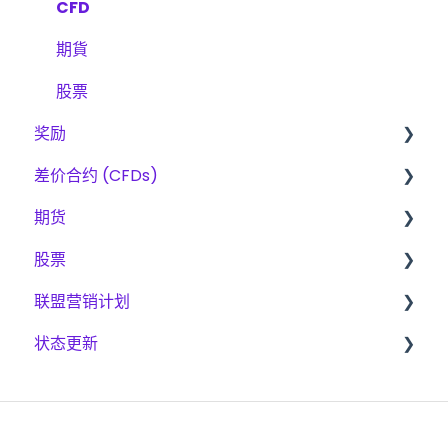
采购
CFD
产品
期貨
账户验证
股票
奖励
交易
差价合约 (CFDs)
挑战
费用
期货
扩展计划
奖励方法
产品
股票
交易
扩容计划
联盟营销计划
挑战
挑战
挑战
状态更新
平台
交易
支付
平台
成为联盟会员
CFD
NinjaTrader
期货