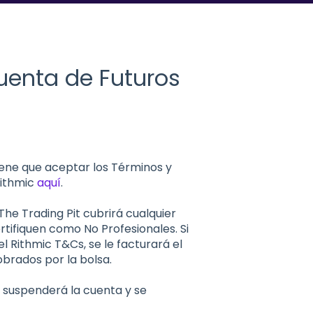
uenta de Futuros
ene que aceptar los Términos y
Rithmic
aquí
.
The Trading Pit cubrirá cualquier
tifiquen como No Profesionales. Si
l Rithmic T&Cs, se le facturará el
obrados por la bolsa.
se suspenderá la cuenta y se