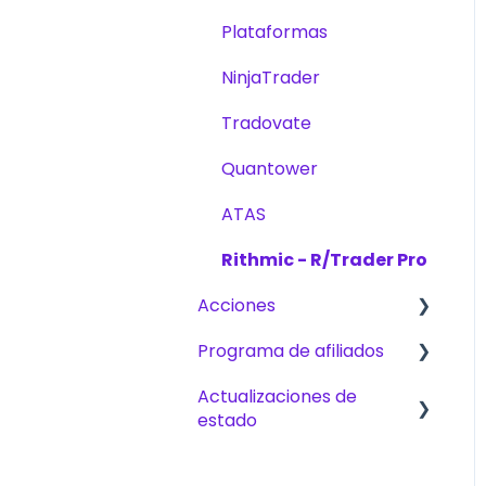
Plan de Escalado
Plataformas
NinjaTrader
Tradovate
Quantower
ATAS
Rithmic - R/Trader Pro
Acciones
Programa de afiliados
Desafíos
Actualizaciones de
Pagos
estado
Conviértete en afiliado
CFD