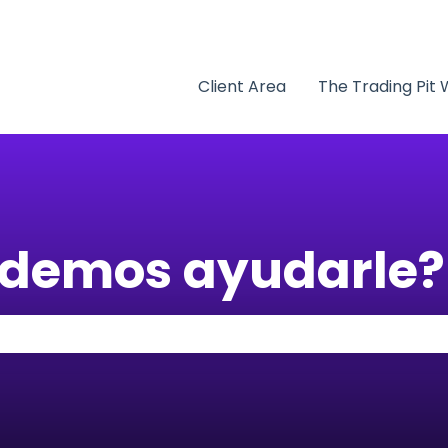
r submenú de
Client Area
The Trading Pit
odemos ayudarle?
ampo de búsqueda está vacío.