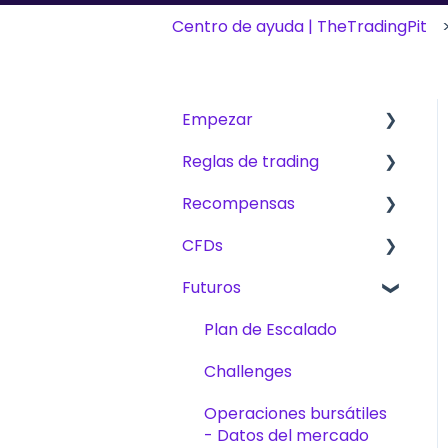
Centro de ayuda | TheTradingPit
Empezar
Reglas de trading
Primeros pasos
Recompensas
The Trading Pit –
Reglas básicas para
Quiénes somos
CFD, Futuros y Acciones
CFDs
Comisiones
Compras
CFD
Futuros
Métodos de
Productos
Productos
Futuros
recompensas
Trading
Plan de Escalado
Verificación de cuenta
Acciones
Desafíos
Challenges
Trading
Plataformas
Operaciones bursátiles
Desafíos
- Datos del mercado