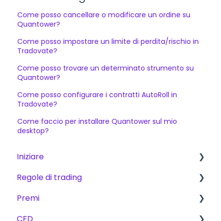
Come posso cancellare o modificare un ordine su
Quantower?
Come posso impostare un limite di perdita/rischio in
Tradovate?
Come posso trovare un determinato strumento su
Quantower?
Come posso configurare i contratti AutoRoll in
Tradovate?
Come faccio per installare Quantower sul mio
desktop?
Iniziare
Regole di trading
Iniziare
Premi
The Trading Pit – Chi siamo
Regole di base per CFD, Futures e Azioni
CFD
Acquisti
CFD
Commissioni