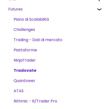
Futures
Prodotti
Futures
Metodi di premi
Prodotti
Verifica dell'account
Le scorte
Trading
Piano di Scalabilità
Trading
Sfide
Challenges
Sfide
Piattaforme
Trading - Dati di mercato
Piano di Scalabilità
Piattaforme
NinjaTrader
Tradovate
Quantower
ATAS
Rithmic - R/Trader Pro