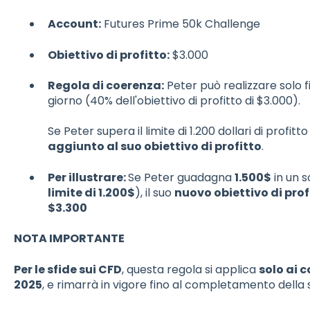
Account:
Futures Prime 50k Challenge
Obiettivo di profitto:
$3.000
Regola di coerenza:
Peter può realizzare solo f
giorno (40% dell'obiettivo di profitto di $3.000).
Se Peter supera il limite di 1.200 dollari di profitt
aggiunto al suo obiettivo di profitto
.
Per illustrare:
Se Peter guadagna
1.500$
in un s
limite di 1.200$
), il suo
nuovo obiettivo di prof
$3.300
NOTA IMPORTANTE
Per le sfide sui CFD
, questa regola si applica
solo ai 
2025
, e rimarrà in vigore fino al completamento della s