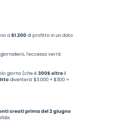
ino a
$1.200
di profitto in un dato
o giornaliero, l'eccesso verrà
olo giorno (che è
300$ oltre
il
itto
diventerà: $3.000 + $300 =
conti creati prima del 2 giugno
fida.