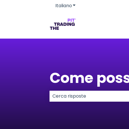
Italiano
Mostra sottomenu per le 
Come poss
Non sono presenti suggerimenti p