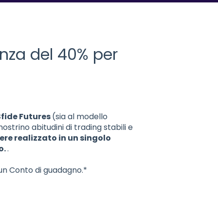
enza del 40% per
 Sfide Futures
(sia al modello
strino abitudini di trading stabili e
re realizzato in un singolo
o.
.
sun Conto di guadagno.*