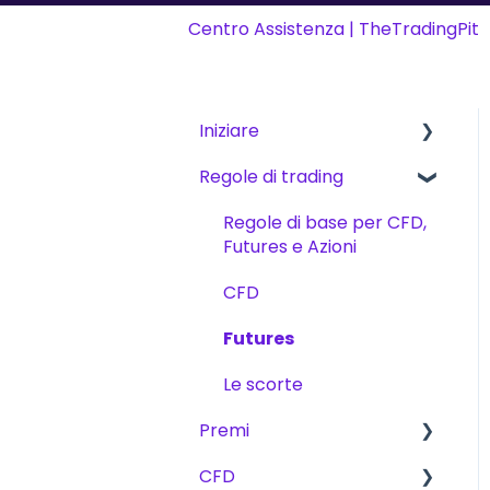
Centro Assistenza | TheTradingPit
Iniziare
Regole di trading
Iniziare
The Trading Pit – Chi
Regole di base per CFD,
siamo
Futures e Azioni
Acquisti
CFD
Prodotti
Futures
Verifica dell'account
Le scorte
Premi
Trading
CFD
Sfide
Commissioni