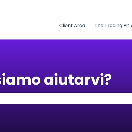
traduzioni
Client Area
The Trading Pit
iamo aiutarvi?
erché il campo di ricerca è vuoto.