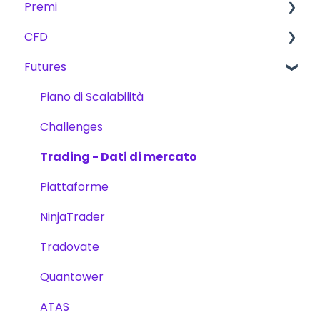
Premi
The Trading Pit – Chi siamo
Regole di base per CFD, Futures e Azioni
CFD
Acquisti
CFD
Commissioni
Futures
Prodotti
Futures
Metodi di premi
Prodotti
Verifica dell'account
Le scorte
Trading
Piano di Scalabilità
Trading
Sfide
Challenges
Sfide
Piattaforme
Trading - Dati di mercato
Piano di Scalabilità
Piattaforme
NinjaTrader
Tradovate
Quantower
ATAS