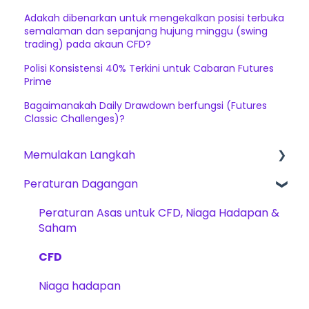
Adakah dibenarkan untuk mengekalkan posisi terbuka
semalaman dan sepanjang hujung minggu (swing
trading) pada akaun CFD?
Polisi Konsistensi 40% Terkini untuk Cabaran Futures
Prime
Bagaimanakah Daily Drawdown berfungsi (Futures
Classic Challenges)?
Memulakan Langkah
Peraturan Dagangan
Cara Bermula
The Trading Pit – Mengenai Kami
Peraturan Asas untuk CFD, Niaga Hadapan &
Saham
Pembelian Akaun
CFD
Produk Dagangan
Niaga hadapan
Pengesahan Akaun