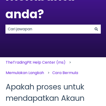
anda?
Tiada cadangan kerana medan carian adalah k
TheTradingPit Help Center (ms)
Memulakan Langkah
Cara Bermula
Apakah proses untuk
mendapatkan Akaun