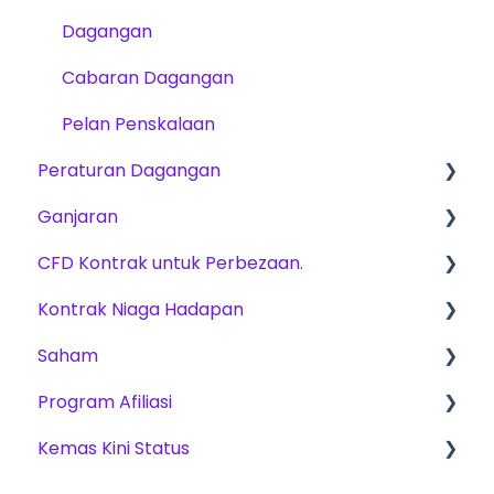
Dagangan
Cabaran Dagangan
Pelan Penskalaan
Peraturan Dagangan
Ganjaran
Peraturan Asas untuk CFD, Niaga Hadapan &
Saham
CFD Kontrak untuk Perbezaan.
Yuran
CFD
Kontrak Niaga Hadapan
Kaedah ganjaran
Produk Dagangan
Niaga hadapan
Saham
Cabaran Dagangan
Pelan Penskalaan
Stok
Program Afiliasi
Platforms
Cabaran Dagangan
Cabaran Dagangan
Kemas Kini Status
Dagangan – Data Pasaran
Pembayaran Keuntungan