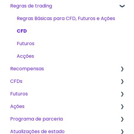
Regras de trading
Começando
The Trading Pit – Quem somos nós
Regras Básicas para CFD, Futuros e Ações
Compras
CFD
Produtos
Futuros
Verificação de conta
Acções
Recompensas
Trading
CFDs
Desafios
Taxas
Futuros
Plano de Escalonamento
Métodos de recompensas
Produtos
Ações
Trading
Plano de Escalonamento or Plano de
Crescimento
Programa de parceria
Desafios
Desafios
Desafios
Atualizações de estado
Plataformas
Pagamentos