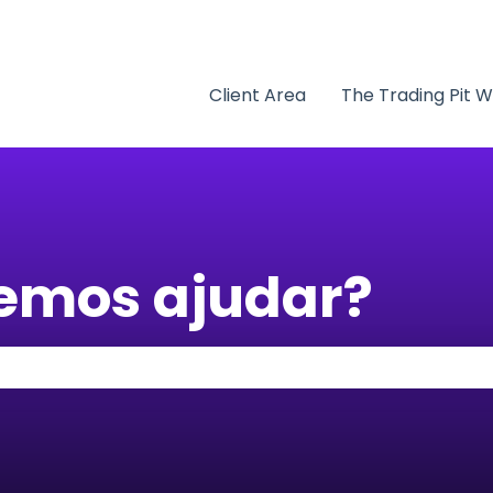
bmenu para traduções
Client Area
The Trading Pit 
emos ajudar?
 campo de pesquisa está vazio.