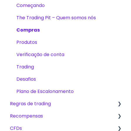
Começando
The Trading Pit – Quem somos nós
Compras
Produtos
Verificação de conta
Trading
Desafios
Plano de Escalonamento
Regras de trading
Recompensas
Regras Básicas para CFD, Futuros e Ações
CFDs
CFD
Taxas