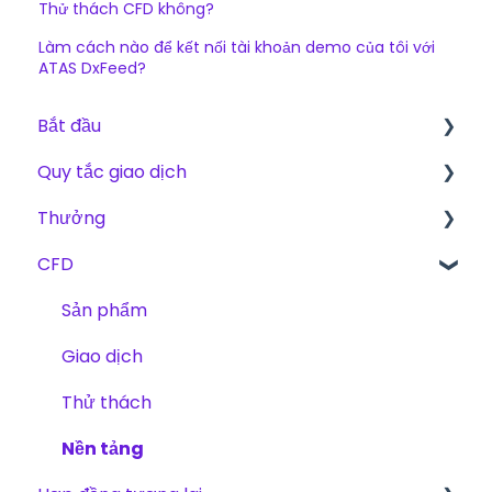
Thử thách CFD không?
Làm cách nào để kết nối tài khoản demo của tôi với
ATAS DxFeed?
Bắt đầu
Quy tắc giao dịch
Bắt đầu
Thưởng
The Trading Pit – Chúng tôi là ai
Các Quy Tắc Cơ Bản cho CFD, Hợp Đồng
Tương Lai và Cổ Phiếu
CFD
Mua hàng
Phí
CFD
Sản phẩm
Phương thức thưởng
Sản phẩm
Hợp đồng tương lai
Xác minh tài khoản
Giao dịch
Cổ phiếu
Giao dịch
Thử thách
Thử thách
Nền tảng