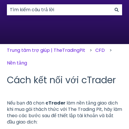
Không có đề xuất nào vì trường tìm kiếm bị trống.
Trung tâm trợ giúp | TheTradingPit
CFD
Nền tảng
Cách kết nối với cTrader
Nếu bạn đã chọn
cTrader
làm nền tảng giao dịch
khi mua gói thách thức với The Trading Pit, hãy làm
theo các bước sau để thiết lập tài khoản và bắt
đầu giao dịch: