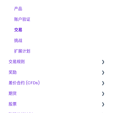
产品
账户验证
交易
挑战
扩展计划
交易规则
奖励
差价合约、期货与股票的基本规则
差价合约 (CFDs)
CFD
费用
期货
期貨
奖励方法
产品
股票
股票
交易
扩容计划