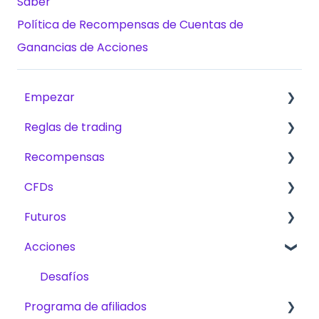
Saber
Política de Recompensas de Cuentas de
Ganancias de Acciones
Empezar
Reglas de trading
Primeros pasos
Recompensas
The Trading Pit – Quiénes somos
Reglas básicas para CFD, Futuros y Acciones
CFDs
Compras
CFD
Comisiones
Futuros
Productos
Futuros
Métodos de recompensas
Productos
Acciones
Verificación de cuenta
Acciones
Trading
Plan de Escalado
Trading
Desafíos
Challenges
Desafíos
Programa de afiliados
Desafíos
Plataformas
Operaciones bursátiles - Datos del mercado