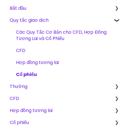
Bắt đầu
Quy tắc giao dịch
Bắt đầu
The Trading Pit – Chúng tôi là ai
Các Quy Tắc Cơ Bản cho CFD, Hợp Đồng
Tương Lai và Cổ Phiếu
Mua hàng
CFD
Sản phẩm
Hợp đồng tương lai
Xác minh tài khoản
Cổ phiếu
Giao dịch
Thưởng
Thử thách
CFD
Phí
Kế hoạch mở rộng quy mô
Hợp đồng tương lai
Phương thức thưởng
Sản phẩm
Cổ phiếu
Giao dịch
Kế hoạch Mở rộng