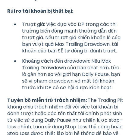
Rủi ro tài khoản bị thất bại:
Trượt giá: Việc dựa vào DP trong các thị
trường biến động mạnh thường dẫn đến
trượt giá. Nếu trượt giá khiến khoản lỗ của
bạn vượt quá Max Trailing Drawdown, tài
khoản của bạn SẼ tự động bị đánh trượt.
Khoảng cách đến drawdown: Nếu Max
Trailing Drawdown của bạn chặt hơn, tức
là gần hơn so với giới hạn Daily Pause, bạn
sẽ vi phạm drawdown và mất tài khoản
trước khi DP có cơ hội được kích hoạt.
Tuyên bố miễn trừ trách nhiệm:
The Trading Pit
không chịu trách nhiệm đối với việc tài khoản bị
đánh trượt hoặc các tổn thất tài chính phát sinh
từ việc sử dụng Daily Pause như chiến lược stop-
loss chính. Luôn sử dụng Stop Loss thủ công hoặc
Stop Loss được thiết lập bởi hệ thống để bảo vệ