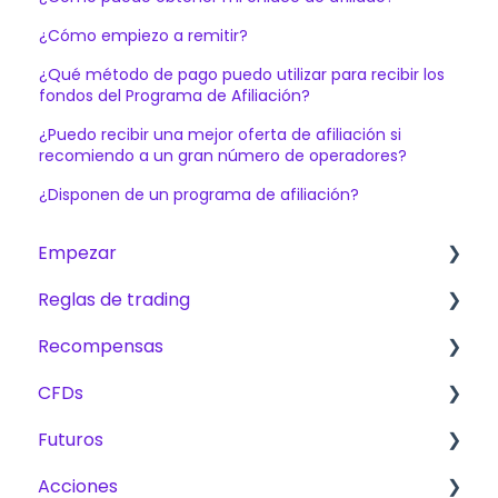
¿Cómo empiezo a remitir?
¿Qué método de pago puedo utilizar para recibir los
fondos del Programa de Afiliación?
¿Puedo recibir una mejor oferta de afiliación si
recomiendo a un gran número de operadores?
¿Disponen de un programa de afiliación?
Empezar
Reglas de trading
Primeros pasos
Recompensas
The Trading Pit – Quiénes somos
Reglas básicas para CFD, Futuros y Acciones
CFDs
Compras
CFD
Comisiones
Futuros
Productos
Futuros
Métodos de recompensas
Productos
Acciones
Verificación de cuenta
Acciones
Trading
Plan de Escalado