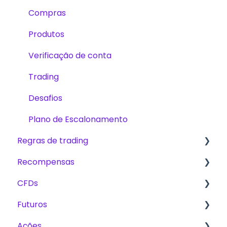
Compras
Produtos
Verificação de conta
Trading
Desafios
Plano de Escalonamento
Regras de trading
Recompensas
Regras Básicas para CFD, Futuros e Ações
CFDs
CFD
Taxas
Futuros
Futuros
Métodos de recompensas
Produtos
Ações
Acções
Trading
Plano de Escalonamento or Plano de