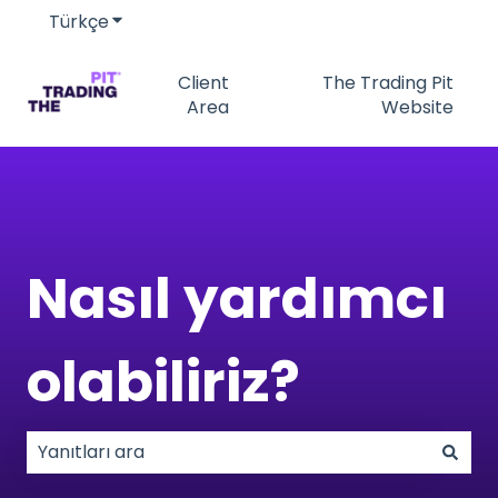
Türkçe
Tercümeler için alt menüyü göster
Client
The Trading Pit
Area
Website
Nasıl yardımcı
olabiliriz?
Arama alanı boş olduğundan herhangi bir öneri