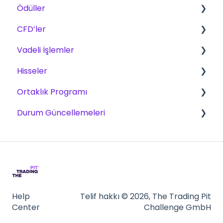
Ödüller
CFD, Vadeli İşlemler ve Hisseler için Temel
Kurallar
CFD’ler
Ücretler
CFD
Vadeli İşlemler
Ödül yöntemleri
Ürünler
Vadeli İşlemler
Hisseler
Alım satım
Ölçekleme Planı
الأسهم
Ortaklık Programı
Zorluklar
zorluklar
Zorluklar
Durum Güncellemeleri
Platformlar
Ticaret - Piyasa Verileri
Ödemeler
Platformlar
Ortak olun
CFD
NinjaTrader
Vadeli işlemler
Tradovate
Quantower
Help
Telif hakkı © 2026, The Trading Pit
Center
Challenge GmbH
ATAS