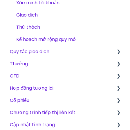
Xác minh tài khoản
Giao dịch
Thử thách
Kế hoạch mở rộng quy mô
Quy tắc giao dịch
Thưởng
Các Quy Tắc Cơ Bản cho CFD, Hợp Đồng
Tương Lai và Cổ Phiếu
CFD
Phí
CFD
Hợp đồng tương lai
Phương thức thưởng
Sản phẩm
Hợp đồng tương lai
Cổ phiếu
Giao dịch
Kế hoạch Mở rộng
Cổ phiếu
Chương trình tiếp thị liên kết
Thử thách
thách thức
Thử thách
Cập nhật tình trạng
Nền tảng
Giao dịch - Dữ liệu thị trường
Khoản thanh toán