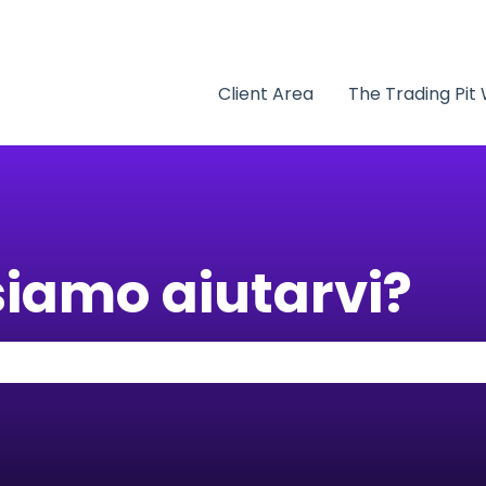
traduzioni
Client Area
The Trading Pit
iamo aiutarvi?
erché il campo di ricerca è vuoto.