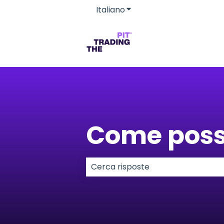
Italiano
Mostra sottomenu per le 
Come poss
Non sono presenti suggerimenti p