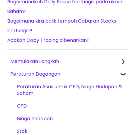
Bagaimanakah Daily Pause berfungsi pada akaun
Saham?
Bagaimana kira balik tempoh Cabaran Stocks
berfungsi?
Adakah Copy Trading dibenarkan?
Memulakan Langkah
Peraturan Dagangan
Cara Bermula
The Trading Pit – Mengenai Kami
Peraturan Asas untuk CFD, Niaga Hadapan &
Saham
Pembelian Akaun
CFD
Produk Dagangan
Niaga hadapan
Pengesahan Akaun
Stok