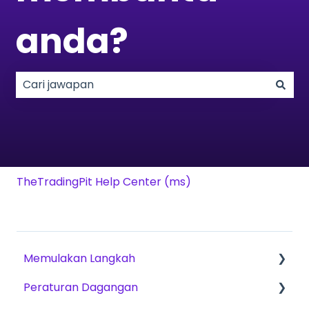
anda?
Tiada cadangan kerana medan carian adalah k
TheTradingPit Help Center (ms)
Memulakan Langkah
Peraturan Dagangan
Cara Bermula